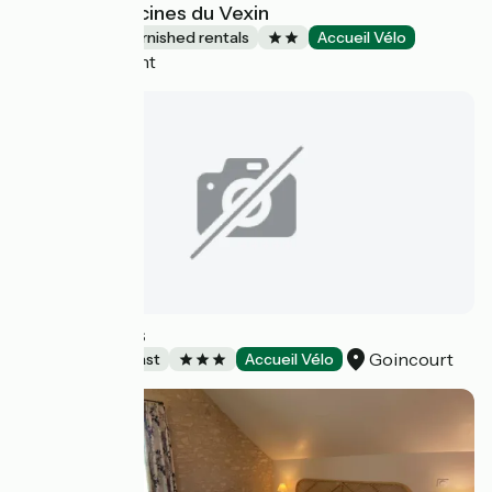
Gîtes Les Glycines du Vexin
Lodgings and furnished rentals
Accueil Vélo
Évecquemont
Les 3 Thèmes
Goincourt
Bed and breakfast
Accueil Vélo