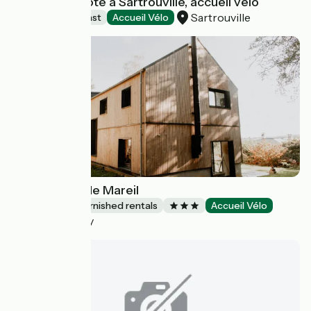
Chambre d'hôte à Sartrouville, accueil vélo
Sartrouville
Bed and breakfast
Accueil Vélo
La Canopée de Mareil
Lodgings and furnished rentals
Accueil Vélo
Mareil-Marly