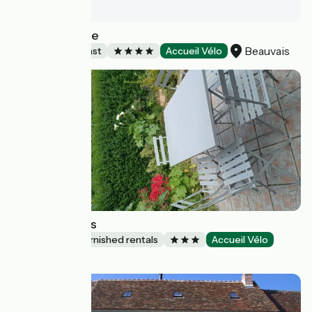
Chez Hortense
Beauvais
Bed and breakfast
Accueil Vélo
Gîte les Galets
Lodgings and furnished rentals
Accueil Vélo
Dieppe