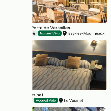
Adagio Paris Porte de Versailles
Issy-les-Moulineaux
Hotels
Accueil Vélo
Hôtel Paris Vésinet
Le Vésinet
Hotels
Accueil Vélo