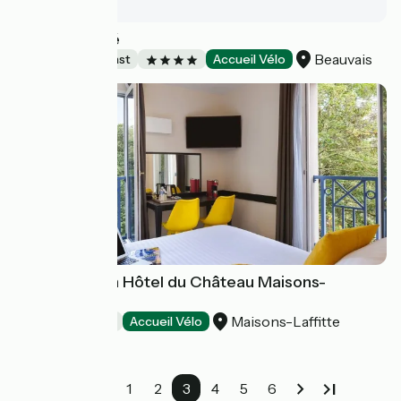
Le Rhino Rayé
Beauvais
Bed and breakfast
Accueil Vélo
Best Western Hôtel du Château Maisons-
Laffitte* ***
Maisons-Laffitte
Hotels
Accueil Vélo
1
2
3
4
5
6