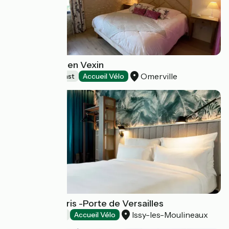
La Musardine en Vexin
Omerville
Bed and breakfast
Accueil Vélo
Motel One Paris -Porte de Versailles
Issy-les-Moulineaux
Hotels
Accueil Vélo