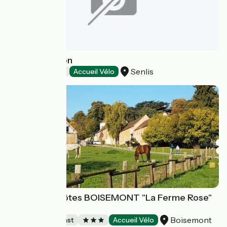
La Porte Bellon
Senlis
Hotels
Accueil Vélo
Chambre d'hôtes BOISEMONT "La Ferme Rose"
N°30043
Boisemont
Bed and breakfast
Accueil Vélo