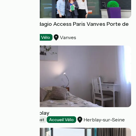
Aparthotel Adagio Access Paris Vanves Porte de
Chatillon
Vanves
Hotels
Accueil Vélo
Le Clos d'Herblay
Herblay-sur-Seine
Bed and breakfast
Accueil Vélo