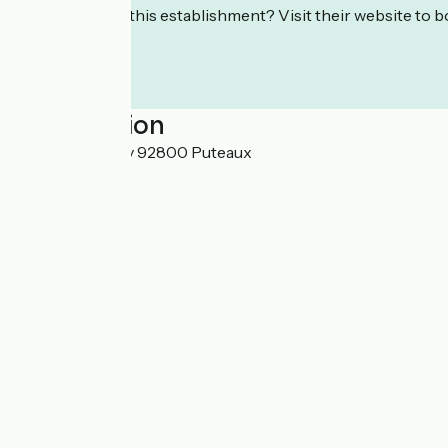
Interested in this establishment? Visit their website to b
Localisation
60 Cours Valmy 92800 Puteaux