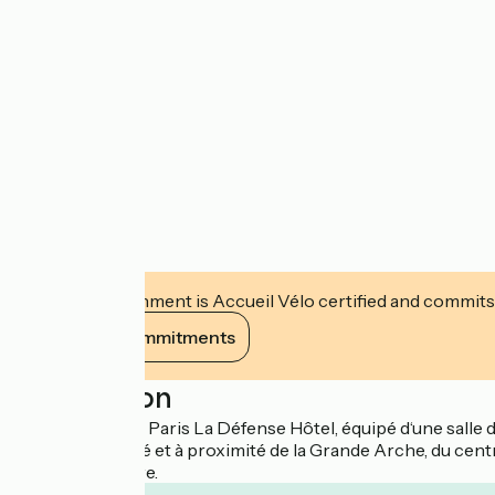
This establishment is Accueil Vélo certified and commits
View its commitments
Description
Le Renaissance Paris La Défense Hôtel, équipé d‘une salle d
Idéalement situé et à proximité de la Grande Arche, du cent
Musée du Louvre.