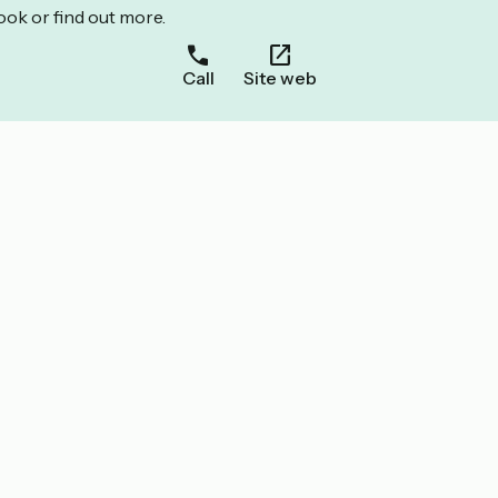
ook or find out more.
Call
Site web