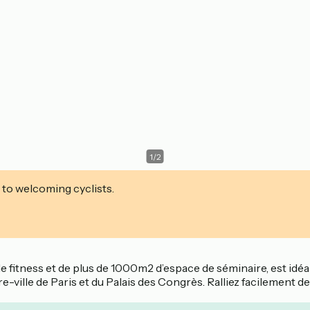
1
/
2
 to welcoming cyclists.
e fitness et de plus de 1000m2 d’espace de séminaire, est idéa
re-ville de Paris et du Palais des Congrès. Ralliez facilemen