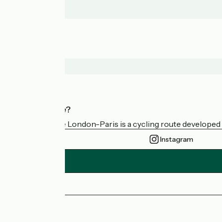
Who are we?
Avenue Verte London-Paris is a cycling route developed a
Instagram
Press area
FAQ