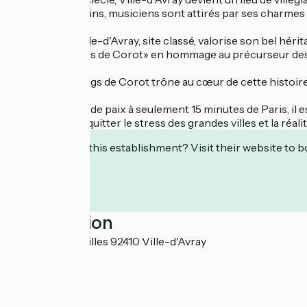
peintres, écrivains, musiciens sont attirés par ses charmes 
Aujourd'hui, Ville-d'Avray, site classé, valorise son bel héri
baptisés «étangs de Corot» en hommage au précurseur des
L'hôtel Les Etangs de Corot trône au cœur de cette histoir
Véritable havre de paix à seulement 15 minutes de Paris, il
prolongé pour quitter le stress des grandes villes et la réali
Interested in this establishment? Visit their website to b
Localisation
55 rue de Versailles 92410 Ville-d'Avray