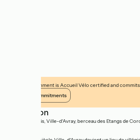
This establishment is Accueil Vélo certified and commits
View its commitments
Description
A l'ouest de Paris, Ville-d'Avray, berceau des Etangs de Co
modes.
Dès le XIXème siècle, Ville-d'Avray devient un lieu de villég