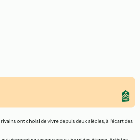
ains ont choisi de vivre depuis deux siècles, à l'écart des
le qui viennent se ressourcer au bord des étangs. Artistes,