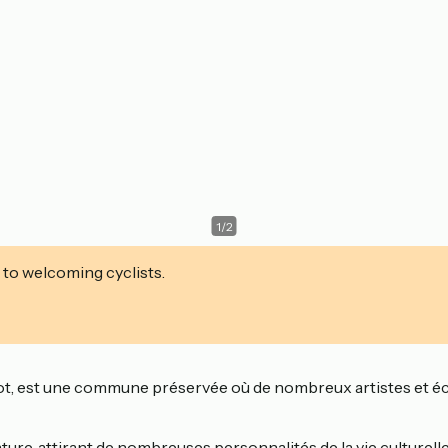
1
/
2
 to welcoming cyclists.
rot, est une commune préservée où de nombreux artistes et écriv
iature, attirant de nombreuses personnalités de la vie culturel